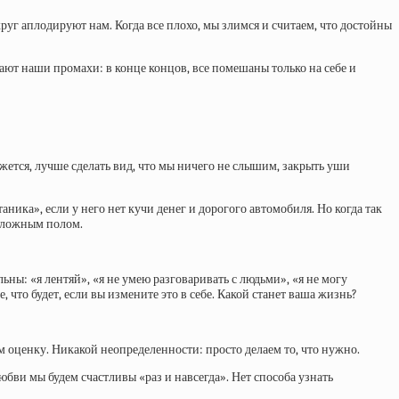
круг аплодируют нам. Когда все плохо, мы злимся и считаем, что достойны
дают наши промахи: в конце концов, все помешаны только на себе и
жется, лучше сделать вид, что мы ничего не слышим, закрыть уши
ника», если у него нет кучи денег и дорогого автомобиля. Но когда так
положным полом.
ьны: «я лентяй», «я не умею разговаривать с людьми», «я не могу
 что будет, если вы измените это в себе. Какой станет ваша жизнь?
 оценку. Никакой неопределенности: просто делаем то, что нужно.
юбви мы будем счастливы «раз и навсегда». Нет способа узнать