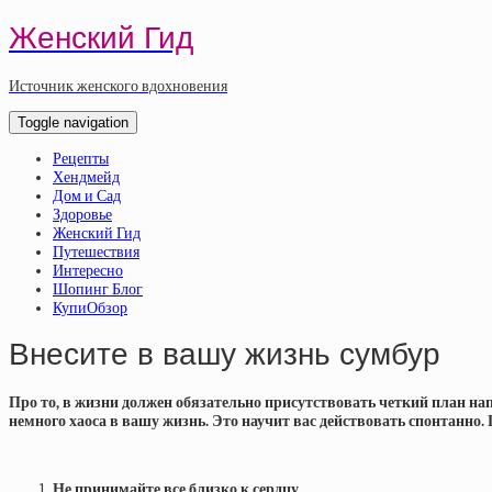
Женский Гид
Источник женского вдохновения
Toggle navigation
Рецепты
Хендмейд
Дом и Сад
Здоровье
Женский Гид
Путешествия
Интересно
Шопинг Блог
КупиОбзор
Внесите в вашу жизнь сумбур
Про то, в жизни должен обязательно присутствовать четкий план нап
немного хаоса в вашу жизнь. Это научит вас действовать спонтанно.
Не принимайте все близко к сердцу