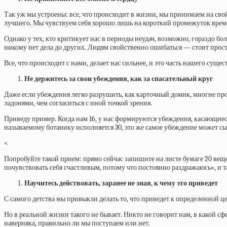
Так уж мы устроены: все, что происходит в жизни, мы принимаем на свой 
лучшего. Мы чувствуем себя хорошо лишь на короткий промежуток врем
Однако у тех, кто критикует нас в периоды неудач, возможно, гораздо б
никому нет дела до других. Людям свойственно ошибаться — стоит прост
Все, что происходит с нами, делает нас сильнее, и это часть нашего сущес
Не держитесь за свои убеждения, как за спасательный круг
Даже если убеждения легко разрушить, как карточный домик, многие прод
ладонями, чем согласиться с иной точкой зрения.
Приведу пример. Когда нам 16, у нас формируются убеждения, касающиеся
называемому ботанику исполняется 30, это же самое убеждение может сыг
<
Попробуйте такой прием: прямо сейчас запишите на листе бумаге 20 вещей
почувствовать себя счастливым, потому что постоянно раздражаюсь», и так
Научитесь действовать, заранее не зная, к чему это приведет
С самого детства мы привыкли делать то, что приведет к определенной 
Но в реальной жизни такого не бывает. Никто не говорит нам, в какой сф
наверняка, правильно ли мы поступаем или нет.