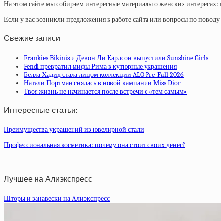
На этом сайте мы собираем интересные материалы о женских интересах: 
Если у вас возникли предложения к работе сайта или вопросы по повод
Свежие записи
Frankies Bikinis и Девон Ли Карлсон выпустили Sunshine Girls
Fendi превратил мифы Рима в кутюрные украшения
Белла Хадид стала лицом коллекции ALO Pre-Fall 2026
Натали Портман снялась в новой кампании Miss Dior
Твоя жизнь не начинается после встречи с «тем самым»
Интересные статьи:
Преимущества украшений из ювелирной стали
Профессиональная косметика: почему она стоит своих денег?
Лучшее на Алиэкспресс
Шторы и занавески на Алиэкспресс