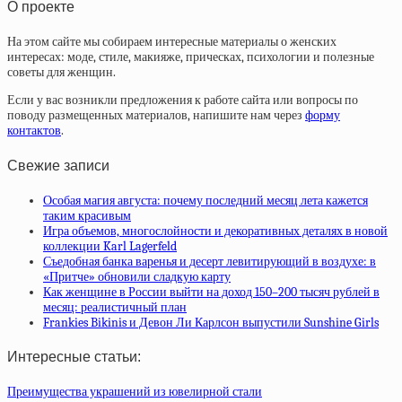
О проекте
На этом сайте мы собираем интересные материалы о женских
интересах: моде, стиле, макияже, прическах, психологии и полезные
советы для женщин.
Если у вас возникли предложения к работе сайта или вопросы по
поводу размещенных материалов, напишите нам через
форму
контактов
.
Свежие записи
Особая магия августа: почему последний месяц лета кажется
таким красивым
Игра объемов, многослойности и декоративных деталях в новой
коллекции Karl Lagerfeld
Съедобная банка варенья и десерт левитирующий в воздухе: в
«Притче» обновили сладкую карту
Как женщине в России выйти на доход 150–200 тысяч рублей в
месяц: реалистичный план
Frankies Bikinis и Девон Ли Карлсон выпустили Sunshine Girls
Интересные статьи:
Преимущества украшений из ювелирной стали