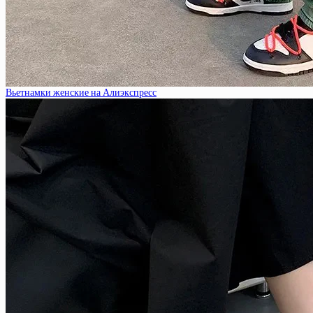
Вьетнамки женские на Алиэкспресс