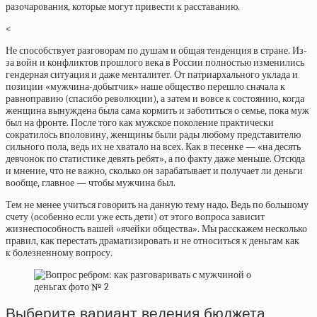
разочарования, которые могут привести к расставанию.
<
Не способствует разговорам по душам и общая тенденция в стране. Из-
за войн и конфликтов прошлого века в России полностью изменились
гендерная ситуация и даже менталитет. От патриархального уклада и
позиции «мужчина-добытчик» наше общество перешло сначала к
равноправию (спасибо революции), а затем и вовсе к состоянию, когда
женщина вынуждена была сама кормить и заботиться о семье, пока муж
был на фронте. После того как мужское поколение практически
сократилось вполовину, женщины были рады любому представителю
сильного пола, ведь их не хватало на всех. Как в песенке — «на десять
девчонок по статистике девять ребят», а по факту даже меньше. Отсюда
и мнение, что не важно, сколько он зарабатывает и получает ли деньги
вообще, главное — чтобы мужчина был.
Тем не менее учиться говорить на данную тему надо. Ведь по большому
счету (особенно если уже есть дети) от этого вопроса зависит
жизнеспособность вашей «ячейки общества». Мы расскажем несколько
правил, как перестать драматизировать и не относиться к деньгам как
к болезненному вопросу.
Выберите вариант ведения бюджета