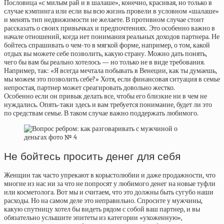
Пословица «с милым рай и в шалаше», конечно, красивая, но только в
случае кэмпинга или если вы всю жизнь провели в условном «шалаше»
и менять тип недвижимости не желаете. В противном случае стоит
рассказать о своих привычках и предпочтениях. Это особенно важно в
начале отношений, когда нет понимания реальных доходов партнера. Не
бойтесь спрашивать о чем-то в мягкой форме, например, о том, какой
отдых вы можете себе позволить, какую страну. Можно дать понять,
чего бы вам бы реально хотелось — но только не в виде требования.
Например, так: «Я всегда мечтала побывать в Венеции, как ты думаешь,
мы можем это позволить себе?» Хотя, если финансовая ситуация в семье
непростая, партнер может среагировать довольно жестко.
Особенно если он привык делать все, чтобы его близкие ни в чем не
нуждались. Опять-таки здесь и вам требуется понимание, будет ли это
по средствам семье. В таком случае важно поддержать любимого.
Не бойтесь просить денег для себя
Женщин так часто упрекают в корыстолюбии и даже продажности, что
многие из нас ни за что не попросят у любимого денег на новые туфли
или косметолога. Вот мы и считаем, что это должны быть сугубо наши
расходы. Но на самом деле это неправильно. Спросите у мужчины,
какую спутницу хотел бы видеть рядом с собой ваш партнер, и вы
обязательно услышите эпитеты из категории «ухоженную»,