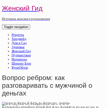
Женский Гид
Источник женского вдохновения
Toggle navigation
Рецепты
Хендмейд
Дом и Сад
Здоровье
Женский Гид
Путешествия
Интересно
Шопинг Блог
КупиОбзор
Вопрос ребром: как
разговаривать с мужчиной о
деньгах