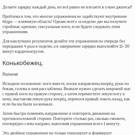
Делаете зарядку каждый день, но всё равно не влезаете в узкие джинсы?
Проблема в том, что многие упражнения не задействуют внутренние
бёдра — ключевую область! Однако всего за неделю-две вы получите
стройные, крепкие, сексуальные ноги, если будете следовать этим
упражнениям.
Для наилучших результатов делайте эти упражнения по очереди без
передышки 4 раза в неделю, а в завершение зарядки выполняйте 15–20
минут кардионагрузок.
Конькобежец.
Pinterest
Исходное положение: ноги вместе, носки направлены вперёд, руки по
бокам, голова и шея расслаблены. Вначале нужно сделать широкий шаг
с правой ноги на правую сторону, а затем переместите левую ногу к
нему, выставляя левую руку вперёд, перенося правый локоть назад, как
если бы вы были на коньках.
Затем быстро поменять направление и повторить движение на
противоположной стороне. Повторите столько раз, сколько сможете,
поочерёдно слева направо, выполняя упражнения всего 1 минуту.
Это двойное упражнение не только тонизирует и формирует