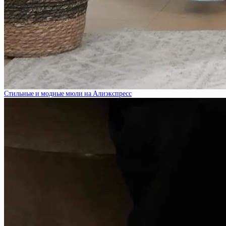
Стильные и модные мюли на Алиэкспресс