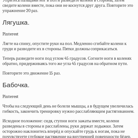
Упритесь пальцами ног в пол и разведите колени в стороны, затем
сведите колени вместе, пока они не коснутся друг друга. Повторите это
упражнение 20 раз.
Лягушка.
Pinterest
Лягте на спину, опустите руки на пол. Медленно сгибайте колени к
груди и разводите их в стороны. Пятки должны соприкасаться.
Теперь разведите ноги под углом 45 градусов. Согните ноги в коленях
обратно, придерживаясь того же угла 45 градусов на обратном пути.
Повторите это движение 15 раз.
Бабочка.
Pinterest
Чтобы на следующий день не болели мышцы, а в будущем увеличилась
гибкость, закончить тренировку нужно расслабляющим растягиванием.
Исходное положение: сидя, ступни ноги зажаты вместе, колени
разведены в стороны и расслаблены, руки держат лодыжки. Затем
осторожно наклонитесь вперёд и опускайте грудь к ногам, пока не
почувствуете глубокое растяжение на внутренней поверхности бёдер.