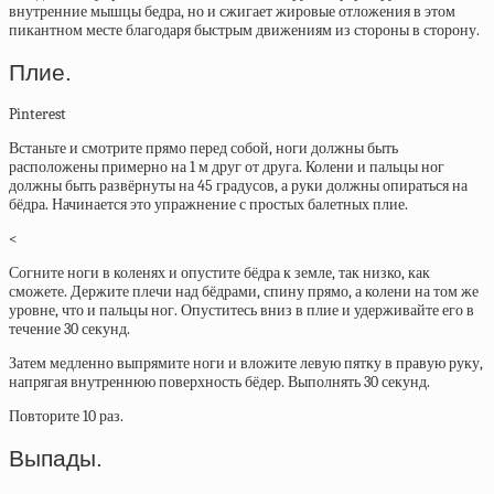
внутренние мышцы бедра, но и сжигает жировые отложения в этом
пикантном месте благодаря быстрым движениям из стороны в сторону.
Плие.
Pinterest
Встаньте и смотрите прямо перед собой, ноги должны быть
расположены примерно на 1 м друг от друга. Колени и пальцы ног
должны быть развёрнуты на 45 градусов, а руки должны опираться на
бёдра. Начинается это упражнение с простых балетных плие.
<
Согните ноги в коленях и опустите бёдра к земле, так низко, как
сможете. Держите плечи над бёдрами, спину прямо, а колени на том же
уровне, что и пальцы ног. Опуститесь вниз в плие и удерживайте его в
течение 30 секунд.
Затем медленно выпрямите ноги и вложите левую пятку в правую руку,
напрягая внутреннюю поверхность бёдер. Выполнять 30 секунд.
Повторите 10 раз.
Выпады.