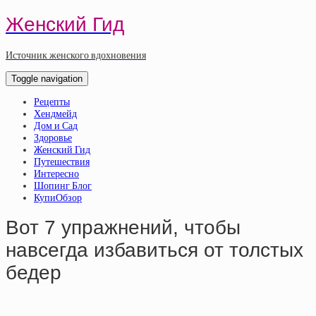
Женский Гид
Источник женского вдохновения
Toggle navigation
Рецепты
Хендмейд
Дом и Сад
Здоровье
Женский Гид
Путешествия
Интересно
Шопинг Блог
КупиОбзор
Вот 7 упражнений, чтобы
навсегда избавиться от толстых
бедер