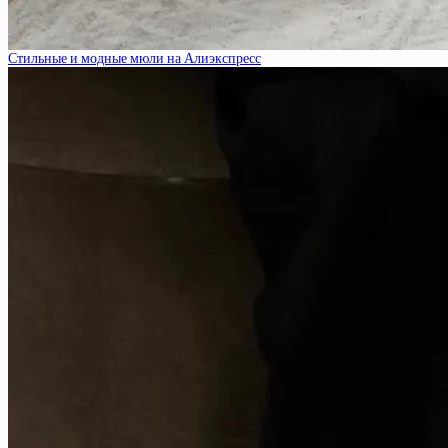
Стильные и модные мюли на Алиэкспресс