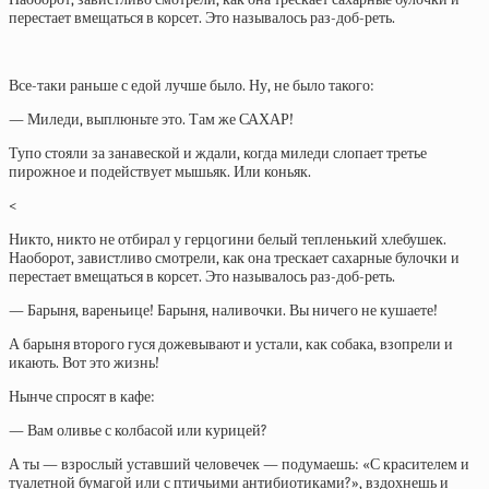
перестает вмещаться в корсет. Это называлось раз-доб-реть.
Все-таки раньше с едой лучше было. Ну, не было такого:
— Миледи, выплюньте это. Там же САХАР!
Тупо стояли за занавеской и ждали, когда миледи слопает третье
пирожное и подействует мышьяк. Или коньяк.
<
Никто, никто не отбирал у герцогини белый тепленький хлебушек.
Наоборот, завистливо смотрели, как она трескает сахарные булочки и
перестает вмещаться в корсет. Это называлось раз-доб-реть.
— Барыня, вареньице! Барыня, наливочки. Вы ничего не кушаете!
А барыня второго гуся дожевывают и устали, как собака, взопрели и
икають. Вот это жизнь!
Нынче спросят в кафе:
— Вам оливье с колбасой или курицей?
А ты — взрослый уставший человечек — подумаешь: «С красителем и
туалетной бумагой или с птичьими антибиотиками?», вздохнешь и