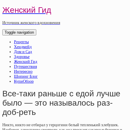
Женский Гид
Источник женского вдохновения
Toggle navigation
Рецепты
Хендмейд
Дом и Сад
Здоровье
Женский Гид
Путешествия
Интересно
Шопинг Блог
КупиОбзор
Все-таки раньше с едой лучше
было — это называлось раз-
доб-реть
Никто, никто не отбирал у герцогини белый тепленький хлебушек.
Наоборот, завистливо смотрели, как она трескает сахарные булочки и