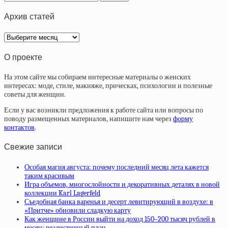
Архив статей
Архив
статей
О проекте
На этом сайте мы собираем интересные материалы о женских
интересах: моде, стиле, макияже, прическах, психологии и полезные
советы для женщин.
Если у вас возникли предложения к работе сайта или вопросы по
поводу размещенных материалов, напишите нам через
форму
контактов
.
Свежие записи
Особая магия августа: почему последний месяц лета кажется
таким красивым
Игра объемов, многослойности и декоративных деталях в новой
коллекции Karl Lagerfeld
Съедобная банка варенья и десерт левитирующий в воздухе: в
«Притче» обновили сладкую карту
Как женщине в России выйти на доход 150–200 тысяч рублей в
месяц: реалистичный план