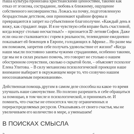
Наша культура пронизана христианскими ценностями, такими как
отказ от эгоизма, сострадание, любовь к ближнему, ощущение
собственного несовершенства. Ложась на почву, подготовленную
безрадостным детством, они принимают крайние формы и
превращаются в запрет на субъективное благополучие. «Каждый день я
вижу, как страдают люди. И я не чувствую себя вправе быть счастливой,
когда вокруг столько несчастных!» – признается 32-летняя София. Даже
если она не сталкивается с горем в реальности, телевидение ежедневно
показывает ей беженцев в Европе, голодающих в Африке… Но разве мы
им поможем, запретив себе получать удовольствие от жизни? «Когда
наши мысли постоянно заняты чужими страданиями, особенно такими,
где мы не в силах реально помочь, это говорит не столько о нашем
обостренном сочувствии, сколько о скрытой боли, – объясняет психолог
Елена Улитова. – В силу механизма психологической проекции наше
внимание выбирает в окружающем мире то, что созвучно нашим
неосознаваемым переживаниям».
Действенная помощь другим в самом деле способна на какое-то время
улучшать наше самочувствие. Но полезно разрешить и себе обращаться
за помощью, в том числе и психологической, и принимать ее. И
помнить, что счастье не относится к числу ограниченных и
перераспределяемых ресурсов. Отказываясь от своего счастья, мы не
увеличиваем его количество в мире, а уменьшаем!
В ПОИСКАХ СМЫСЛА