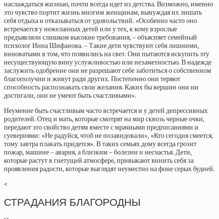
наслаждаться жизнью, почти всегда идет из детства. Возможно, именно
это чувство портит жизнь многим женщинам, вынуждая их лишать
себя отдыха и отказываться от удовольствий. «Особенно часто оно
встречается у нежеланных детей или у тех, к кому взрослые
предъявляли слишком высокие требования, – объясняет семейный
психолог Инна Шифанова. – Такие дети чувствуют себя лишними,
виноватыми в том, что появились на свет. Они пытаются искупить эту
несуществующую вину услужливостью или незаметностью. В надежде
заслужить одобрение они не разрешают себе заботиться о собственном
благополучии и живут ради других. Постепенно они теряют
способность распознавать свои желания. Каких бы вершин они ни
достигали, они не умеют быть счастливыми».
Неумение быть счастливым часто встречается и у детей депрессивных
родителей. Отец и мать, которые смотрят на мир сквозь черные очки,
передают это свойство детям вместе с мрачными предписаниями и
суевериями: «Не радуйся, чтоб не позавидовали», «Кто сегодня смеется,
тому завтра плакать придется». В таких семьях дому всегда грозит
пожар, машине – авария, а близким – болезни и несчастья. Дети,
которые растут в гнетущей атмосфере, привыкают винить себя за
проявления радости, которые выглядят неуместно на фоне серых будней.
<
СТРАДАНИЯ БЛАГОРОДНЫ