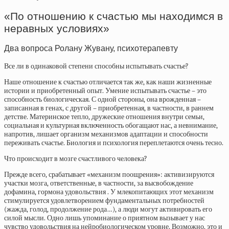
«По отношению к счастью мы находимся в
неравных условиях»
Два вопроса Ролану Жувану, психотерапевту
Все ли в одинаковой степени способны испытывать счастье?
Наше отношение к счастью отличается так же, как наши жизненные
истории и приобретенный опыт. Умение испытывать счастье – это
способность биологическая. С одной стороны, она врожденная –
записанная в генах, с другой – приобретенная, в частности, в раннем
детстве. Материнское тепло, дружеские отношения внутри семьи,
социальная и культурная включенность обогащают нас, а невнимание,
напротив, лишает организм механизмов адаптации и способности
переживать счастье. Биология и психология переплетаются очень тесно.
Что происходит в мозге счастливого человека?
Прежде всего, срабатывает «механизм поощрения»: активизируются
участки мозга, ответственные, в частности, за высвобождение
дофамина, гормона удовольствия . У млекопитающих этот механизм
стимулируется удовлетворением фундаментальных потребностей
(жажда, голод, продолжение рода…), а люди могут активировать его
силой мысли. Одно лишь упоминание о приятном вызывает у нас
чувство удовольствия на нейробиологическом уровне. Возможно, это и