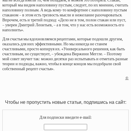
мы не всегда имели то, чем обладаем, и можем это потерять. Стакан,
который мы видим наполовину пустым, следует, по их мнению, считать
наполовину полным. А ведь кому-то комфортнее с наполовину пустым
стаканом – в этом есть трезвость мысли и нежелание разочароваться.
Впрочем, есть и третий подход: «Дело не в том, полон стакан или пуст,
– уверен Дмитрий Леонтьев, – а в том, что у нас есть возможность его
наполнить».
Для счастья мы вдохновляемся рецептами, которые подошли другим,
оказались для них эффективными. Но мы никогда не станем
счастливыми, просто копируя их. «Универсального решения, как быть
счастливым, не существует, – убеждена Виржини Меггле. – Поэтому
мой совет звучит так: можно десятки раз испытывать и отметать разные
теории и подходы, важно, чтобы в конце концов мы подобрали свой
собственный рецепт счастья».
©
Чтобы не пропустить новые статьи, подпишись на сайт:
Для подписки введите e-mail: