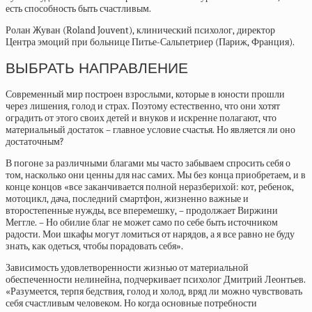
есть способность быть счастливым.
Ролан Жуван (Roland Jouvent), клинический психолог, директор
Центра эмоций при больнице Питье-Сальпетриер (Париж, Франция).
ВЫБРАТЬ НАПРАВЛЕНИЕ
Современный мир построен взрослыми, которые в юности прошли
через лишения, голод и страх. Поэтому естественно, что они хотят
оградить от этого своих детей и внуков и искренне полагают, что
материальный достаток – главное условие счастья. Но является ли оно
достаточным?
В погоне за различными благами мы часто забываем спросить себя о
том, насколько они ценны для нас самих. Мы без конца приобретаем, и в
конце концов «все заканчивается полной неразберихой: кот, ребенок,
мотоцикл, дача, последний смартфон, жизненно важные и
второстепенные нужды, все вперемешку, – продолжает Виржини
Меггле. – Но обилие благ не может само по себе быть источником
радости. Мои шкафы могут ломиться от нарядов, а я все равно не буду
знать, как одеться, чтобы порадовать себя».
Зависимость удовлетворенности жизнью от материальной
обеспеченности нелинейна, подчеркивает психолог Дмитрий Леонтьев.
«Разумеется, терпя бедствия, голод и холод, вряд ли можно чувствовать
себя счастливым человеком. Но когда основные потребности