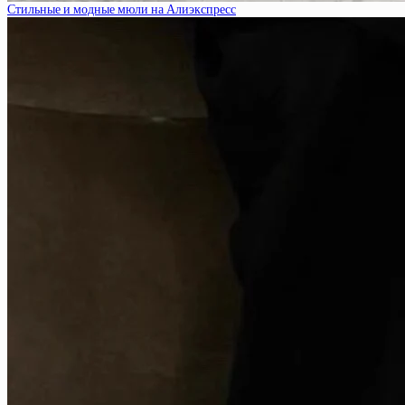
Стильные и модные мюли на Алиэкспресс