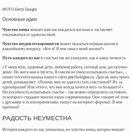
ФОТО
Getty Images
Основные идеи
Чувство вины
мешает нам наслаждаться жизнью и заставляет
отказываться от удовольствий.
Чувство неудовлетворенности
может оказаться первым шагом к
важнейшему вопросу: «Кто я? В чем смысл моей жизни?»
Путь каждого из нас
к счастью так же уникален, как и наша личность.
«У меня муж, здоровые дети, любимая работа, уютный дом, достаточно
денег. Но жить мне в тягость. Я совсем не умею испытывать счастье», –
пишет посетительница нашего сайта psychologies.ru. Другая, мать троих
детей, размышляет: «Почему мне не удается стать счастливой? Из-за
однообразия? Или оттого, что мне всегда хочется чего-то большего?»
Неспособность испытывать счастье – так можно определить состояние,
от которого страдают многие наши современники. Они говорят об этом
с друзьями и психотерапевтами, пишут на интернет-форумах. В чем
причина?
РАДОСТЬ НЕУМЕСТНА
История каждого из нас уникальна, но чувство вины, которое мешает