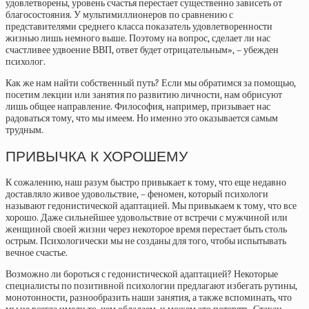
удовлетворены, уровень счастья перестает существенно зависеть от
благосостояния. У мультимиллионеров по сравнению с
представителями среднего класса показатель удовлетворенности
жизнью лишь немного выше. Поэтому на вопрос, сделает ли нас
счастливее удвоение ВВП, ответ будет отрицательным», – убежден
психолог.
Как же нам найти собственный путь? Если мы обратимся за помощью,
посетим лекции или занятия по развитию личности, нам обрисуют
лишь общее направление. Философия, например, призывает нас
радоваться тому, что мы имеем. Но именно это оказывается самым
трудным.
ПРИВЫЧКА К ХОРОШЕМУ
К сожалению, наш разум быстро привыкает к тому, что еще недавно
доставляло живое удовольствие, – феномен, который психологи
называют гедонистической адаптацией. Мы привыкаем к тому, что все
хорошо. Даже сильнейшее удовольствие от встречи с мужчиной или
женщиной своей жизни через некоторое время перестает быть столь
острым. Психологически мы не созданы для того, чтобы испытывать
вечное счастье.
Возможно ли бороться с гедонистической адаптацией? Некоторые
специалисты по позитивной психологии предлагают избегать рутины,
монотонности, разнообразить наши занятия, а также вспоминать, что