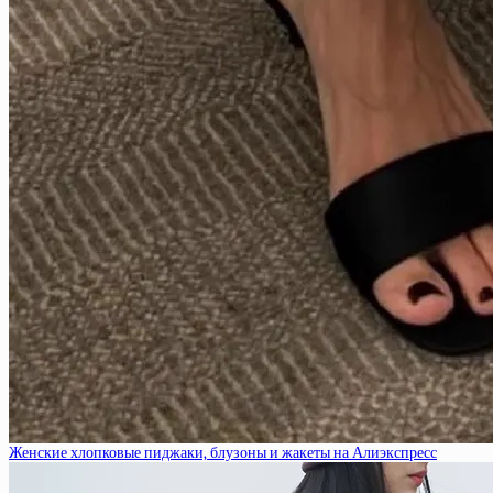
Женские хлопковые пиджаки, блузоны и жакеты на Алиэкспресс