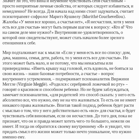
Значит ли это, что вина и неумение чувствовать себя счастливым –
просто неприятные личные свойства, от которых следует избавиться, и
немедленно? Не всегда. Для начала над ними стоит задуматься, считает
психотерапевт-софролог Маритэ Кушвелу (Marithé Couchevellou).
Жалобы «У меня все хорошо, а счастья нет», «Я несчастлив, хотя у меня
есть все для счастья» могут быть первым шагом к вопросу: «Кто я? Что
на самом деле мне нужно?» Внутренняя не-удовлетворенность, о
которой они свидетельствуют, может стать началом более зрелого
отношения к себе.
Мир подталкивает нас к мысли «Если у меня есть все по списку: дом,
дача, машина, семья, дети, работа, то у меня есть все для счастья». Но
этого может быть мало, и не потому, что мы ненасытны или
привередливы. «Иметь крышу над головой, есть вдоволь, не бояться за
свою жизнь – наши базовые потребности, а счастье – вопрос
внутреннего устремления, – подчеркивает психоаналитик Виржини
Меггле (Virginie Megglé). «Родился с серебряной ложечкой во рту» –
говорят о красивом и способном ребенке. Но не будем заблуждаться,
замечает психоаналитик, «для родителей это способ сказать: у него есть
абсолютно все, что нужно, ему не на что жаловаться. То есть он не имеет
никакого права жаловаться». Впитав такой подход, ребенок будет расти
с мыслью о том, что у него действительно есть «все» для счастья, и будет
чувствовать себя виноватым, если он несчастлив. До того дня, пока не
признает, что он и правда может хотеть чего-то большего, нежели он
имеет. И тогда он обратится к своему внутреннему «Я» и увидит, что
придать смысл его жизни может только нечто уникальное, что нужно
именно ему.