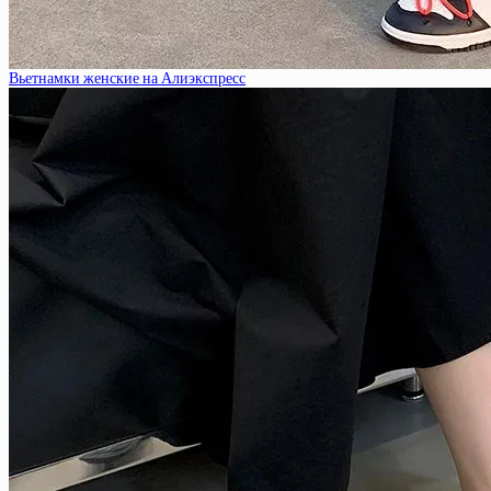
Вьетнамки женские на Алиэкспресс