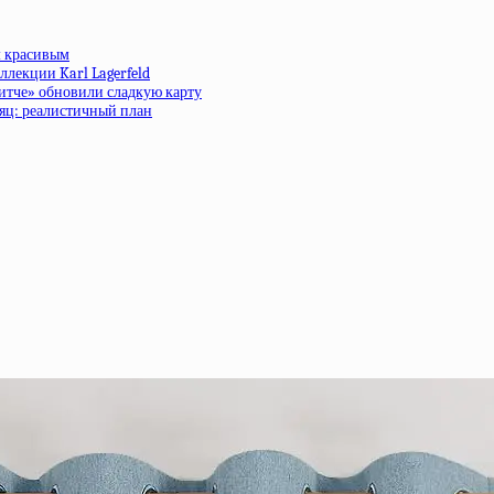
м красивым
ллекции Karl Lagerfeld
ритче» обновили сладкую карту
сяц: реалистичный план