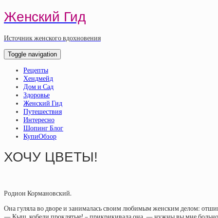
Женский Гид
Источник женского вдохновения
Toggle navigation
Рецепты
Хендмейд
Дом и Сад
Здоровье
Женский Гид
Путешествия
Интересно
Шопинг Блог
КупиОбзор
ХОЧУ ЦВЕТЫ!‎
Родион Кормановский.
Она гуляла во дворе и занималась своим любимым женским делом: отши
— Кыш, кобели проклятые! – прикрикивала она, — нужны вы мне больно