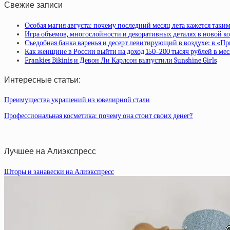
Свежие записи
Особая магия августа: почему последний месяц лета кажется таки
Игра объемов, многослойности и декоративных деталях в новой ко
Съедобная банка варенья и десерт левитирующий в воздухе: в «П
Как женщине в России выйти на доход 150–200 тысяч рублей в ме
Frankies Bikinis и Девон Ли Карлсон выпустили Sunshine Girls
Интересные статьи:
Преимущества украшений из ювелирной стали
Профессиональная косметика: почему она стоит своих денег?
Лучшее на Алиэкспресс
Шторы и занавески на Алиэкспресс