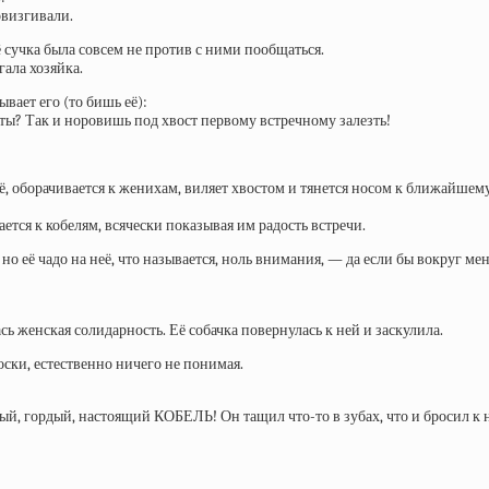
овизгивали.
ё сучка была совсем не против с ними пообщаться.
гала хозяйка.
вает его (то бишь её):
 ты? Так и норовишь под хвост первому встречному залезть!
её, оборачивается к женихам, виляет хвостом и тянется носом к ближайшему
ается к кобелям, всячески показывая им радость встречи.
но её чадо на неё, что называется, ноль внимания, — да если бы вокруг ме
сь женская солидарность. Её собачка повернулась к ней и заскулила.
ски, естественно ничего не понимая.
ый, гордый, настоящий КОБЕЛЬ! Он тащил что-то в зубах, что и бросил к н