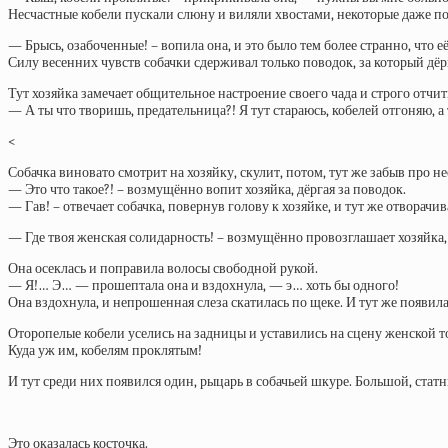
Несчастные кобели пускали слюну и виляли хвостами, некоторые даже п
— Брысь, озабоченные! – вопила она, и это было тем более странно, что е
Силу весенних чувств собачки сдерживал только поводок, за который дёр
Тут хозяйка замечает общительное настроение своего чада и строго отчиты
— А ты что творишь, предательница?! Я тут стараюсь, кобелей отгоняю, а
<
Собачка виновато смотрит на хозяйку, скулит, потом, тут же забыв про н
— Это что такое?! – возмущённо вопит хозяйка, дёргая за поводок.
— Гав! – отвечает собачка, повернув голову к хозяйке, и тут же отворачив
— Где твоя женская солидарность! – возмущённо провозглашает хозяйка, 
Она осеклась и поправила волосы свободной рукой.
— Я!… Э… — прошептала она и вздохнула, — э… хоть бы одного!
Она вздохнула, и непрошенная слеза скатилась по щеке. И тут же появила
Оторопелые кобели уселись на задницы и уставились на сцену женской то
Куда уж им, кобелям проклятым!
И тут среди них появился один, рыцарь в собачьей шкуре. Большой, статн
Это оказалась косточка.