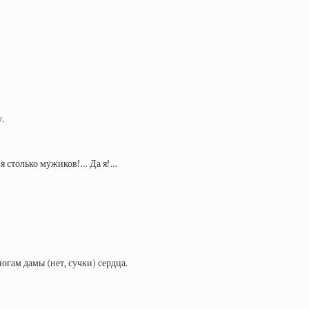
.
ня столько мужиков!… Да я!…
огам дамы (нет, сучки) сердца.