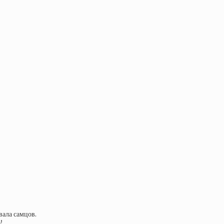
вала самцов.
!