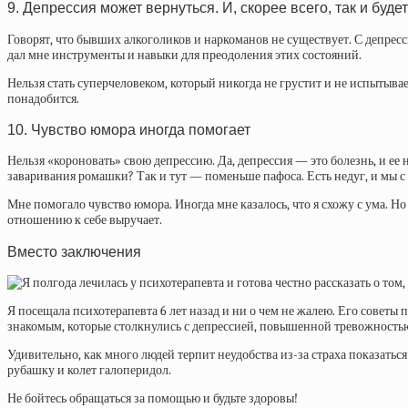
9. Депрессия может вернуться. И, скорее всего, так и будет
Говорят, что бывших алкоголиков и наркоманов не существует. С депресс
дал мне инструменты и навыки для преодоления этих состояний.
Нельзя стать суперчеловеком, который никогда не грустит и не испытыва
понадобится.
10. Чувство юмора иногда помогает
Нельзя «короновать» свою депрессию. Да, депрессия — это болезнь, и ее н
заваривания ромашки? Так и тут — поменьше пафоса. Есть недуг, и мы с н
Мне помогало чувство юмора. Иногда мне казалось, что я схожу с ума. Но
отношению к себе выручает.
Вместо заключения
Я посещала психотерапевта 6 лет назад и ни о чем не жалею. Его советы
знакомым, которые столкнулись с депрессией, повышенной тревожностью
Удивительно, как много людей терпит неудобства из-за страха показать
рубашку и колет галоперидол.
Не бойтесь обращаться за помощью и будьте здоровы!