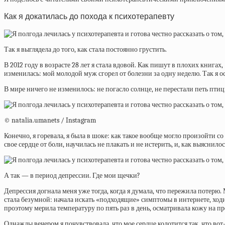
Как я докатилась до похода к психотерапевту
Так я выглядела до того, как стала постоянно грустить.
В 2012 году в возрасте 28 лет я стала вдовой. Как пишут в плохих книга
изменилась: мой молодой муж сгорел от болезни за одну неделю. Так я о
В мире ничего не изменилось: не погасло солнце, не перестали петь птиц
© natalia.umanets / Instagram
Конечно, я горевала, я была в шоке: как такое вообще могло произойти со
свое сердце от боли, научилась не плакать и не истерить, и, как выяснилось
А так — в период депрессии. Где мои щечки?
Депрессия догнала меня уже тогда, когда я думала, что пережила потерю. 
стала безумной: начала искать «подходящие» симптомы в интернете, ходи
проэтому мерила температуру по пять раз в день, осматривала кожу на 
Однажды вечером я почувствовала, что мое сердце колотится так, что вот-в