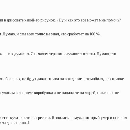
и нарисовать какой-то рисунок. «Ну и как это все может мне помочь?
 Думаю, и сам врач точно не знал, что сработает на 100 %.
» — так думала я. С началом терапии случаются откаты. Думаю, это
внобольных, не будут давать права на вождение автомобиля, а в справке
 улицам в костюме воробушка и не нападаете на людей, никто вас не
есть куча злости и агрессии. Я злилась на мужа, который умер и оставил
икогда не понять!