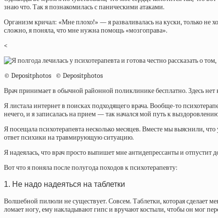
знаю что. Так я познакомилась с паническими атаками.
Организм кричал: «Мне плохо!» — я разваливалась на куски, только не хот
сложно, я поняла, что мне нужна помощь «мозгоправа».
<
© Depositphotos © Depositphotos
Врач принимает в обычной районной поликлинике бесплатно. Здесь нет 
Я листала интернет в поисках подходящего врача. Вообще-то психотерап
нечего, и я записалась на прием — так начался мой путь к выздоровлению
Я посещала психотерапевта несколько месяцев. Вместе мы выяснили, что у
ответ психики на травмирующую ситуацию.
Я надеялась, что врач просто выпишет мне антидепрессанты и отпустит д
Вот что я поняла после полугода походов к психотерапевту:
1. Не надо надеяться на таблетки
Волшебной пилюли не существует. Совсем. Таблетки, которая сделает ме
ломает ногу, ему накладывают гипс и вручают костыли, чтобы он мог пер