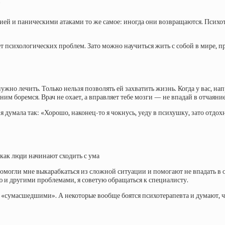
ией и паническими атаками то же самое: иногда они возвращаются. Психотер
ет психологических проблем. Зато можно научиться жить с собой в мире, пр
ужно лечить. Только нельзя позволять ей захватить жизнь. Когда у вас, на
им боремся. Врач не охает, а вправляет тебе мозги — не впадай в отчаяние
 я думала так: «Хорошо, наконец-то я чокнусь, уеду в психушку, зато отдо
 помогли мне выкарабкаться из сложной ситуации и помогают не впадать в
 и другими проблемами, я советую обращаться к специалисту.
ся «сумасшедшими». А некоторые вообще боятся психотерапевта и думают, ч