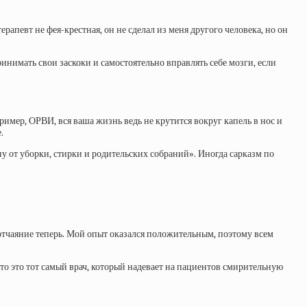
апевт не фея-крестная, он не сделал из меня другого человека, но он
инимать свои заскоки и самостоятельно вправлять себе мозги, если
пример, ОРВИ, вся ваша жизнь ведь не крутится вокруг капель в нос и
.
хну от уборки, стирки и родительских собраний». Иногда сарказм по
 отчаяние теперь. Мой опыт оказался положительным, поэтому всем
то это тот самый врач, который надевает на пациентов смирительную