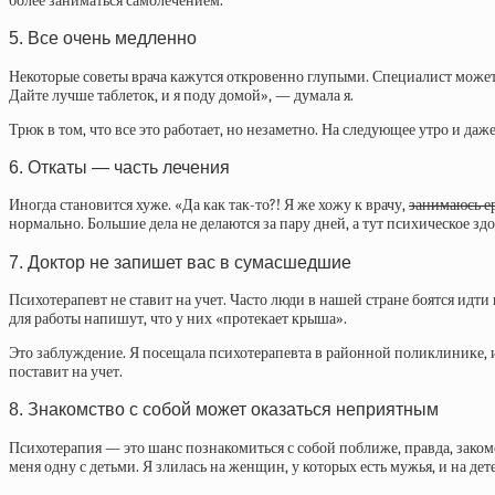
более заниматься самолечением.
5. Все очень медленно
Некоторые советы врача кажутся откровенно глупыми. Специалист может п
Дайте лучше таблеток, и я поду домой», — думала я.
Трюк в том, что все это работает, но незаметно. На следующее утро и даж
6. Откаты — часть лечения
Иногда становится хуже. «Да как так-то?! Я же хожу к врачу,
занимаюсь е
нормально. Большие дела не делаются за пару дней, а тут психическое з
7. Доктор не запишет вас в сумасшедшие
Психотерапевт не ставит на учет. Часто люди в нашей стране боятся идти
для работы напишут, что у них «протекает крыша».
Это заблуждение. Я посещала психотерапевта в районной поликлинике, и 
поставит на учет.
8. Знакомство с собой может оказаться неприятным
Психотерапия — это шанс познакомиться с собой поближе, правда, закомст
меня одну с детьми. Я злилась на женщин, у которых есть мужья, и на дете