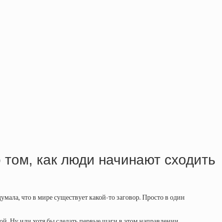
о том, как люди начинают сходить
думала, что в мире существует какой-то заговор. Просто в один
. Ну или хотя бы сделать первые шаги в этом направлении.