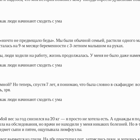
х, «ничто не предвещало беды». Мы были обычной семьей, растили одного м
сталась на 9-м месяце беременности с 3-летним малышом на руках.
ы, люди ходили на работу, жизнь продолжалась. У меня не было даже намек
 мной? Но теперь, спустя 7 лет, я понимаю, что была словно в скафандре: в
, зря.
Мой вес за год снизился на 20 кг — я просто не хотела есть. А однажды я п
ла на обследования, но врачи не находили у меня никаких болезней. Но я-
предмет сыпи и пятен, ощупывала лимфоузлы.
от вырвется из груди. На лбу проступил пот, затряслись руки, и хотелось к