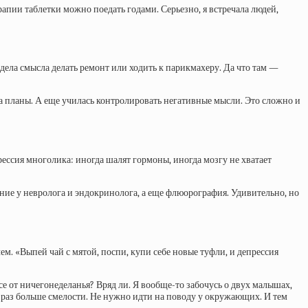
рапии таблетки можно поедать годами. Серьезно, я встречала людей,
видела смысла делать ремонт или ходить к парикмахеру. Да что там —
ла планы. А еще училась контролировать негативные мысли. Это сложно и
ссия многолика: иногда шалят гормоны, иногда мозгу не хватает
ие у невролога и эндокринолога, а еще флюорография. Удивительно, но
м. «Выпей чай с мятой, поспи, купи себе новые туфли, и депрессия
все от ничегонеделанья? Вряд ли. Я вообще-то забочусь о двух малышах,
сто раз больше смелости. Не нужно идти на поводу у окружающих. И тем