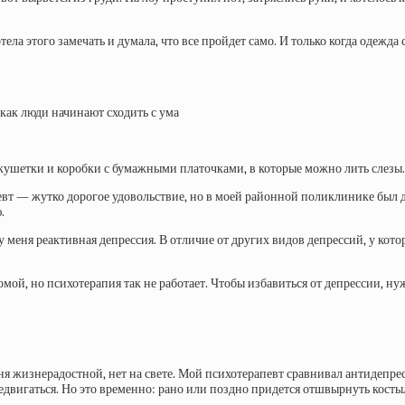
ела этого замечать и думала, что все пройдет само. И только когда одежда с
кушетки и коробки с бумажными платочками, в которые можно лить слезы.
евт — жутко дорогое удовольствие, но в моей районной поликлинике был д
.
 меня реактивная депрессия. В отличие от других видов депрессий, у которы
омой, но психотерапия так не работает. Чтобы избавиться от депрессии, н
ня жизнерадостной, нет на свете. Мой психотерапевт сравнивал антидепре
едвигаться. Но это временно: рано или поздно придется отшвырнуть костыл