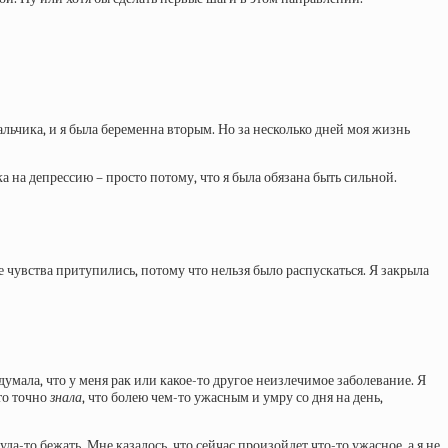
альчика, и я была беременна вторым. Но за несколько дней моя жизнь
а на депрессию – просто потому, что я была обязана быть сильной.
се чувства притупились, потому что нельзя было распускаться. Я закрыла
одумала, что у меня рак или какое-то другое неизлечимое заболевание. Я
то точно
знала
, что болею чем-то ужасным и умру со дня на день,
уда-то бежать. Мне казалось, что сейчас произойдет что-то ужасное, а я не