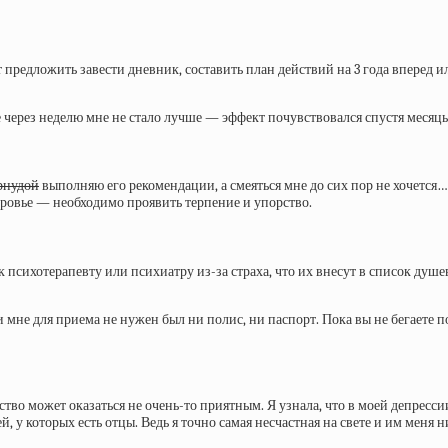
редложить завести дневник, составить план действий на 3 года вперед ил
е через неделю мне не стало лучше — эффект почувствовался спустя месяцы.
рнудой
выполняю его рекомендации, а смеяться мне до сих пор не хочется…
доровье — необходимо проявить терпение и упорство.
 к психотерапевту или психиатру из-за страха, что их внесут в список душе
мне для приема не нужен был ни полис, ни паспорт. Пока вы не бегаете по
во может оказаться не очень-то приятным. Я узнала, что в моей депрессии 
й, у которых есть отцы. Ведь я точно самая несчастная на свете и им меня н