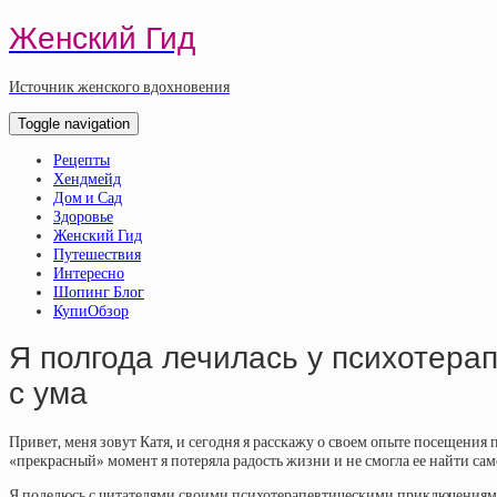
Женский Гид
Источник женского вдохновения
Toggle navigation
Рецепты
Хендмейд
Дом и Сад
Здоровье
Женский Гид
Путешествия
Интересно
Шопинг Блог
КупиОбзор
Я полгода лечилась у психотерап
с ума
Привет, меня зовут Катя, и сегодня я расскажу о своем опыте посещения 
«прекрасный» момент я потеряла радость жизни и не смогла ее найти сам
Я поделюсь с читателями своими психотерапевтическими приключениями 