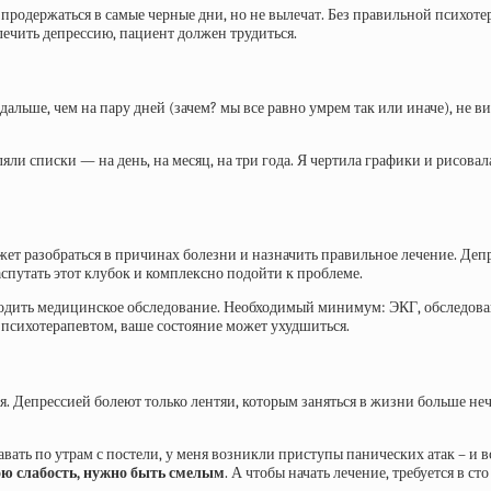
 продержаться в самые черные дни, но не вылечат. Без правильной психоте
лечить депрессию, пациент должен трудиться.
 дальше, чем на пару дней (зачем? мы все равно умрем так или иначе), не 
яли списки — на день, на месяц, на три года. Я чертила графики и рисова
т разобраться в причинах болезни и назначить правильное лечение. Депре
аспутать этот клубок и комплексно подойти к проблеме.
одить медицинское обследование. Необходимый минимум: ЭКГ, обследован
с психотерапевтом, ваше состояние может ухудшиться.
 Депрессией болеют только лентяи, которым заняться в жизни больше нече
тавать по утрам с постели, у меня возникли приступы панических атак – и 
ою слабость, нужно быть смелым
. А чтобы начать лечение, требуется в 