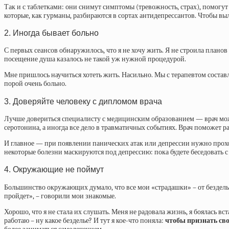
Так и с таблетками: они снимут симптомы (тревожность, страх), помогут
которые, как гурманы, разбираются в сортах антидепрессантов. Чтобы вы
2. Иногда бывает больно
С первых сеансов обнаружилось, что я не хочу жить. Я не строила планов
посещение душа казалось не такой уж нужной процедурой.
Мне пришлось научиться хотеть жить. Насильно. Мы с терапевтом составл
порой очень больно.
3. Доверяйте человеку с дипломом врача
Лучше довериться специалисту с медицинским образованием — врач може
серотонина, а иногда все дело в травматичных событиях. Врач поможет р
И главное — при появлении панических атак или депрессии нужно прох
некоторые болезни маскируются под депрессию: пока будете беседовать 
4. Окружающие не поймут
Большинство окружающих думало, что все мои «страдашки» – от безделья.
пройдет», – говорили мои знакомые.
Хорошо, что я не стала их слушать. Меня не радовала жизнь, я боялась вс
работаю – ну какое безделье? И тут я кое-что поняла:
чтобы признать св