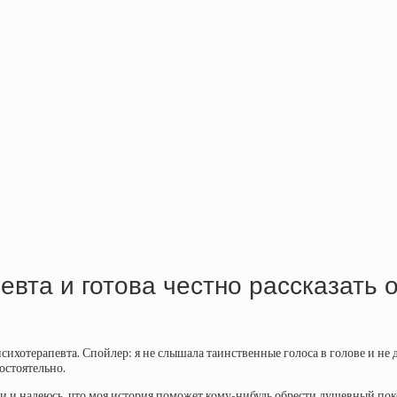
евта и готова честно рассказать 
психотерапевта. Спойлер: я не слышала таинственные голоса в голове и не 
остоятельно.
и надеюсь, что моя история поможет кому-нибудь обрести душевный покой