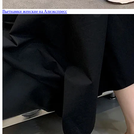
Вьетнамки женские на Алиэкспресс