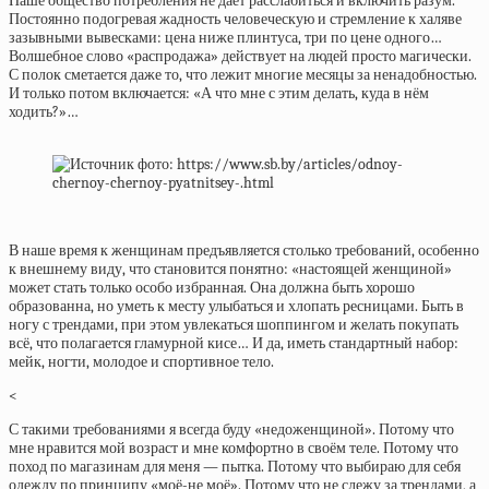
Наше общество потребления не даёт расслабиться и включить разум.
Постоянно подогревая жадность человеческую и стремление к халяве
зазывными вывесками: цена ниже плинтуса, три по цене одного…
Волшебное слово «распродажа» действует на людей просто магически.
С полок сметается даже то, что лежит многие месяцы за ненадобностью.
И только потом включается: «А что мне с этим делать, куда в нём
ходить?»…
В наше время к женщинам предъявляется столько требований, особенно
к внешнему виду, что становится понятно: «настоящей женщиной»
может стать только особо избранная. Она должна быть хорошо
образованна, но уметь к месту улыбаться и хлопать ресницами. Быть в
ногу с трендами, при этом увлекаться шоппингом и желать покупать
всё, что полагается гламурной кисе… И да, иметь стандартный набор:
мейк, ногти, молодое и спортивное тело.
<
С такими требованиями я всегда буду «недоженщиной». Потому что
мне нравится мой возраст и мне комфортно в своём теле. Потому что
поход по магазинам для меня — пытка. Потому что выбираю для себя
одежду по принципу «моё-не моё». Потому что не слежу за трендами, а