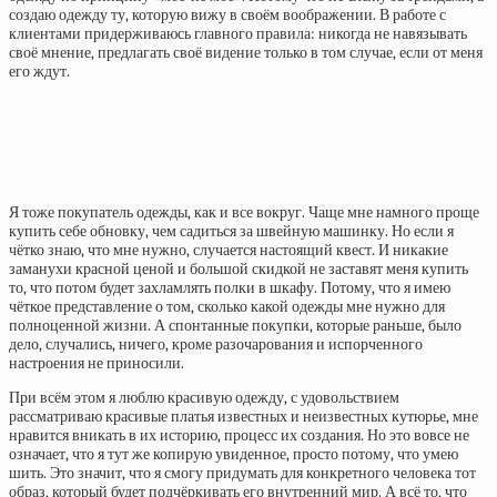
создаю одежду ту, которую вижу в своём воображении. В работе с
клиентами придерживаюсь главного правила: никогда не навязывать
своё мнение, предлагать своё видение только в том случае, если от меня
его ждут.
Я тоже покупатель одежды, как и все вокруг. Чаще мне намного проще
купить себе обновку, чем садиться за швейную машинку. Но если я
чётко знаю, что мне нужно, случается настоящий квест. И никакие
заманухи красной ценой и большой скидкой не заставят меня купить
то, что потом будет захламлять полки в шкафу. Потому, что я имею
чёткое представление о том, сколько какой одежды мне нужно для
полноценной жизни. А спонтанные покупки, которые раньше, было
дело, случались, ничего, кроме разочарования и испорченного
настроения не приносили.
При всём этом я люблю красивую одежду, с удовольствием
рассматриваю красивые платья известных и неизвестных кутюрье, мне
нравится вникать в их историю, процесс их создания. Но это вовсе не
означает, что я тут же копирую увиденное, просто потому, что умею
шить. Это значит, что я смогу придумать для конкретного человека тот
образ, который будет подчёркивать его внутренний мир. А всё то, что