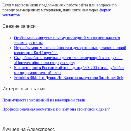
Если у вас возникли предложения к работе сайта или вопросы по
поводу размещенных материалов, напишите нам через
форму
контактов
.
Свежие записи
Особая магия августа: почему последний месяц лета кажется
таким красивым
Игра объемов, многослойности и декоративных деталях в новой
коллекции Karl Lagerfeld
Съедобная банка варенья и десерт левитирующий в воздухе: в
«Притче» обновили сладкую карту
Как женщине в России выйти на доход 150–200 тысяч рублей в
месяц: реалистичный план
Frankies Bikinis и Девон Ли Карлсон выпустили Sunshine Girls
Интересные статьи:
Преимущества украшений из ювелирной стали
Профессиональная косметика: почему она стоит своих денег?
Лучшее на Алиэкспресс