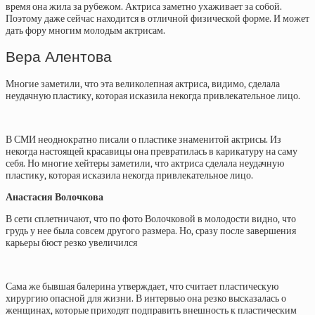
время она жила за рубежом. Актриса заметно ухаживает за собой.
Поэтому даже сейчас находится в отличной физической форме. И может
дать фору многим молодым актрисам.
Вера Алентова
Многие заметили, что эта великолепная актриса, видимо, сделала
неудачную пластику, которая исказила некогда привлекательное лицо.
В СМИ неоднократно писали о пластике знаменитой актрисы. Из
некогда настоящей красавицы она превратилась в карикатуру на саму
себя. Но многие хейтеры заметили, что актриса сделала неудачную
пластику, которая исказила некогда привлекательное лицо.
Анастасия Волочкова
В сети сплетничают, что по фото Волочковой в молодости видно, что
грудь у нее была совсем другого размера. Но, сразу после завершения
карьеры бюст резко увеличился
Сама же бывшая балерина утверждает, что считает пластическую
хирургию опасной для жизни. В интервью она резко высказалась о
женщинах, которые приходят подправить внешность к пластическим