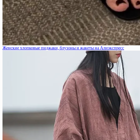
Женские хлопковые пиджаки, блузоны и жакеты на Алиэкспресс