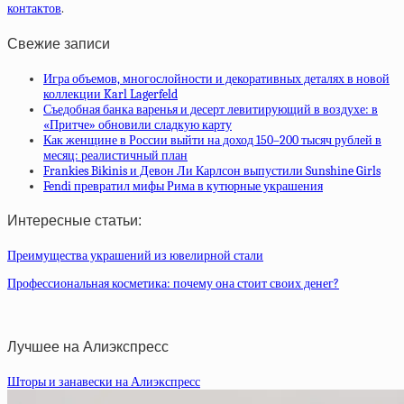
контактов
.
Свежие записи
Игра объемов, многослойности и декоративных деталях в новой
коллекции Karl Lagerfeld
Съедобная банка варенья и десерт левитирующий в воздухе: в
«Притче» обновили сладкую карту
Как женщине в России выйти на доход 150–200 тысяч рублей в
месяц: реалистичный план
Frankies Bikinis и Девон Ли Карлсон выпустили Sunshine Girls
Fendi превратил мифы Рима в кутюрные украшения
Интересные статьи:
Преимущества украшений из ювелирной стали
Профессиональная косметика: почему она стоит своих денег?
Лучшее на Алиэкспресс
Шторы и занавески на Алиэкспресс