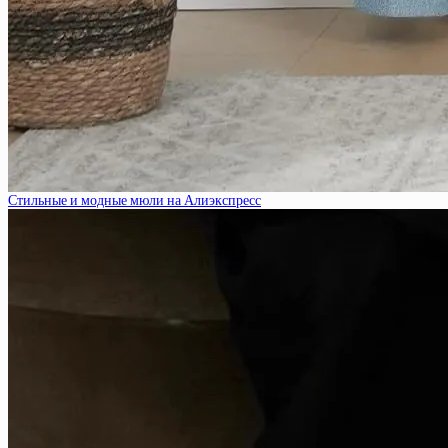
Стильные и модные мюли на Алиэкспресс