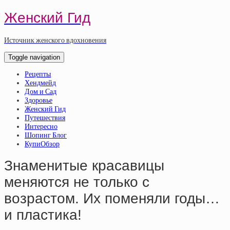
Женский Гид
Источник женского вдохновения
Toggle navigation
Рецепты
Хендмейд
Дом и Сад
Здоровье
Женский Гид
Путешествия
Интересно
Шопинг Блог
КупиОбзор
Знаменитые красавицы
меняются не только с
возрастом. Их поменяли годы…
и пластика!