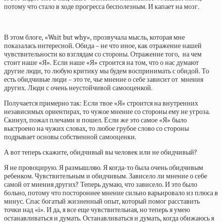
потому что стало в ходе прогресса бесполезным. И капает на мозг.
В этом блоге, «Wait but why», прозвучала мысль, которая мне
показалась интересной. Обида – не что иное, как отражение нашей
чувствительности ко взглядам со стороны. Отражение того, на чем
стоит наше «Я». Если наше «Я» строится на том, что о нас думают
другие люди, то любую критику мы будем воспринимать с обидой. То
есть обидчивые люди – это те, чье мнение о себе зависит от мнения
других. Люди с очень неустойчивой самооценкой.
Получается примерно так: Если твое «Я» строится на внутренних
независимых ориентирах, то чужое мнение со стороны ему не угроза.
Скинул, пожал плечами и пошел. Если же это самое «Я» было
выстроено на чужих словах, то любое грубое слово со стороны
подрывает основы собственной самооценки.
А вот теперь скажите, обидчивый вы человек или не обидчивый?
Я не провоцирую. Я размышляю. Я когда-то была очень обидчивым
ребенком. Чувствительным и обидчивым. Зависело ли мнение о себе
самой от мнения других? Теперь думаю, что зависело. И это было
больно, потому что постороннее мнение сильно варьировало из плюса в
минус. Спас богатый жизненный опыт, который помог расставить
точки над «i». И да, я все еще чувствительная, но теперь я умею
останавливаться и думать. Останавливаться и думать, когда обижаюсь я