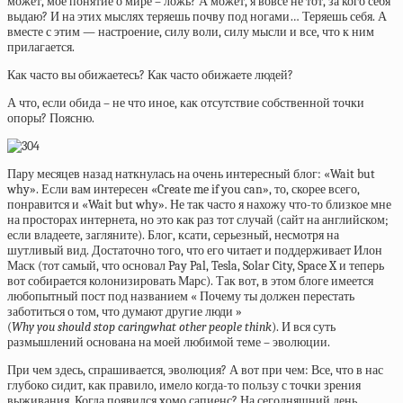
может, мое понятие о мире – ложь? А может, я вовсе не тот, за кого себя
выдаю? И на этих мыслях теряешь почву под ногами… Теряешь себя. А
вместе с этим — настроение, силу воли, силу мысли и все, что к ним
прилагается.
Как часто вы обижаетесь? Как часто обижаете людей?
А что, если обида – не что иное, как отсутствие собственной точки
опоры? Поясню.
Пару месяцев назад наткнулась на очень интересный блог: «Wait but
why». Если вам интересен «Create me if you can», то, скорее всего,
понравится и «Wait but why». Не так часто я нахожу что-то близкое мне
на просторах интернета, но это как раз тот случай (сайт на английском;
если владеете, загляните). Блог, ксати, серьезный, несмотря на
шутливый вид. Достаточно того, что его читает и поддерживает Илон
Маск (тот самый, что основал Pay Pal, Tesla, Solar City, Space X и теперь
вот собирается колонизировать Марс). Так вот, в этом блоге имеется
любопытный пост под названием « Почему ты должен перестать
заботиться о том, что думают другие люди »
(
Why
you
should
stop
caring
what
other
people
think
). И вся суть
размышлений основана на моей любимой теме – эволюции.
При чем здесь, спрашивается, эволюция? А вот при чем: Все, что в нас
глубоко сидит, как правило, имело когда-то пользу с точки зрения
выживания. Когда появился xомо сапиенс? На сегодняшний день