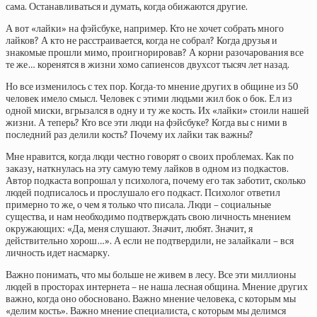
сама. Останавливаться и думать, когда обижаются другие.
А вот «лайки» на фэйсбуке, например. Кто не хочет собрать много
лайков? А кто не расстраивается, когда не собрал? Когда друзья и
знакомые прошли мимо, проигнорировав? А корни разочарования все
те же… коренятся в жизни хомо сапиенсов двухсот тысяч лет назад.
Но все изменилось с тех пор. Когда-то мнение других в общине из 50
человек имело смысл. Человек с этими людьми жил бок о бок. Ел из
одной миски, вгрызался в одну и ту же кость. Их «лайки» стоили нашей
жизни. А теперь? Кто все эти люди на фэйсбуке? Когда вы с ними в
последний раз делили кость? Почему их лайки так важны?
Мне нравится, когда люди честно говорят о своих проблемах. Как по
заказу, наткнулась на эту самую тему лайков в одном из подкастов.
Автор подкаста вопрошал у психолога, почему его так заботит, сколько
людей подписалось и прослушало его подкаст. Психолог ответил
примерно то же, о чем я только что писала. Люди – социальные
существа, и нам необходимо подтверждать свою личность мнением
окружающих: «Да, меня слушают. Значит, любят. Значит, я
действительно хорош…». А если не подтвердили, не залайкали – вся
личность идет насмарку.
Важно понимать, что мы больше не живем в лесу. Все эти миллионы
людей в просторах интернета – не наша лесная община. Мнение других
важно, когда оно обосновано. Важно мнение человека, с которым мы
«делим кость». Важно мнение специалиста, с которым мы делимся