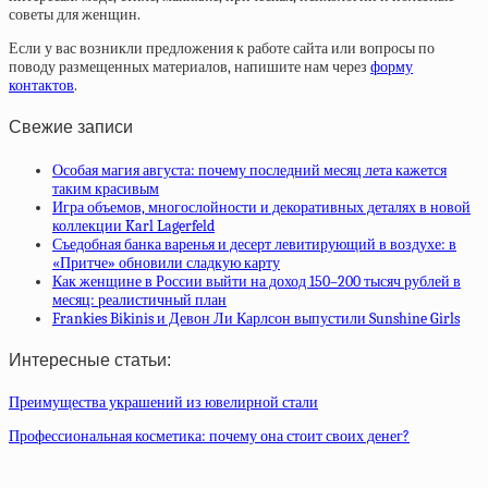
советы для женщин.
Если у вас возникли предложения к работе сайта или вопросы по
поводу размещенных материалов, напишите нам через
форму
контактов
.
Свежие записи
Особая магия августа: почему последний месяц лета кажется
таким красивым
Игра объемов, многослойности и декоративных деталях в новой
коллекции Karl Lagerfeld
Съедобная банка варенья и десерт левитирующий в воздухе: в
«Притче» обновили сладкую карту
Как женщине в России выйти на доход 150–200 тысяч рублей в
месяц: реалистичный план
Frankies Bikinis и Девон Ли Карлсон выпустили Sunshine Girls
Интересные статьи:
Преимущества украшений из ювелирной стали
Профессиональная косметика: почему она стоит своих денег?