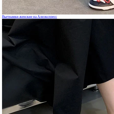
Вьетнамки женские на Алиэкспресс