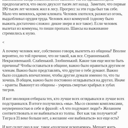
предполагается, что около двухсот тысяч лет назад. Заметьте, что первые
190 тысяч лет человек жил в лесу. Прогресс за эти годы был так себе.
Мало что менялось, кроме климата. Человек охотился, разжигал огонь,
выдалбливал орудия труда. Человек жил коммуной (одному было
выжить достаточно сложно: дикие звери и все такое). Если человек
вылетал из коммуны, то пиши пропало. Шансы на выживание
стремились к нулю.
<
А почему человек мог, собственно говоря, вылететь из общины? Вполне
вероятно, по той причине, что не такой, как все. Странненький.
Некрасивенький. Слабенький. Злобненький. Какие там еще могли быть
причины? Чтобы оставаться в общине, важно было нравиться другим ее
членам. Важно было представлять, что другие о тебе думают. Важно
было создавать впечатление, чтобы другие думали именно то, что ты
хочешь. В общем, важно было постоянно оглядываться на других. Иначе
– кранты. Выкинут из общины – умрешь смертью храбрых в зубах
тигров.
И вот эволюция отбирала тех, кто лучше всех оглядывался и лучше всех
подстраивался. В итоге получились «мы». Мы со своими комплексами,
неуверенностью в себе и фразой: «А что подумают люди?» Желанием
соответствовать и не выбиваться из толпы. Вот как так получается?
Тигра в 21 веке больше нет, а желание «не выбиваться» все еще есть?
И вот сидит оно в нас, такое «полезное ископаемое». Мешает жить,