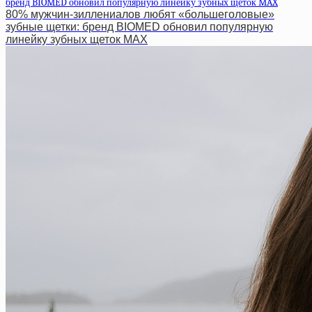
80% мужчин-зиллениалов любят «большеголовые»
зубные щетки: бренд BIOMED обновил популярную
линейку зубных щеток MAX